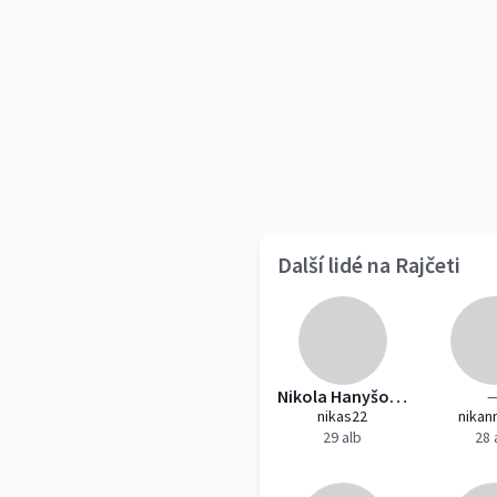
Další lidé na Rajčeti
Nikola Hanyšová
nikas22
nikan
29 alb
28 