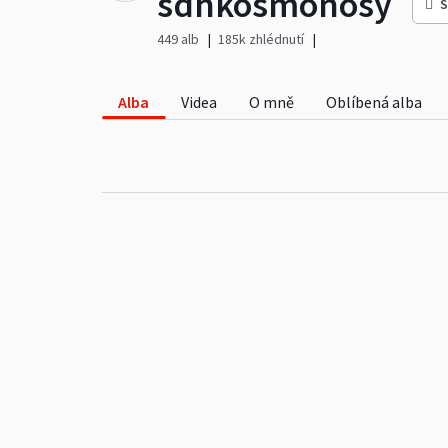
sdhkosmonosy
S
449 alb
185k zhlédnutí
Alba
Videa
O mně
Oblíbená alba