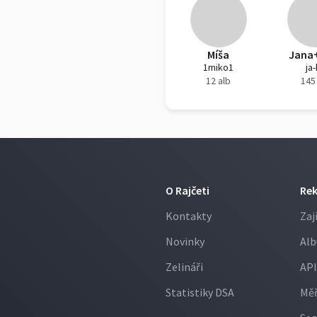
Míša
Jana
1miko1
ja
12 alb
145
O Rajčeti
Re
Kontakty
Zaj
Novinky
Alb
Zelináři
API
Statistiky DSA
Měř