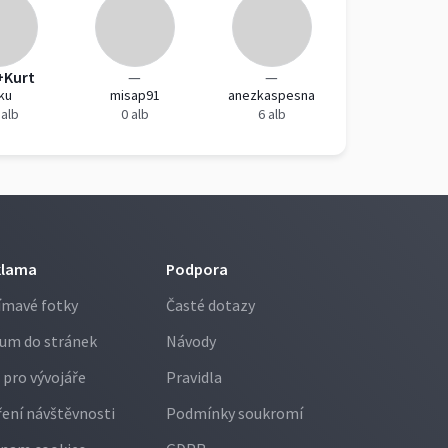
+Kurt
—
—
-ku
misap91
anezkaspesna
 alb
0 alb
6 alb
klama
Podpora
ímavé fotky
Časté dotazy
um do stránek
Návody
 pro vývojáře
Pravidla
ení návštěvnosti
Podmínky soukromí