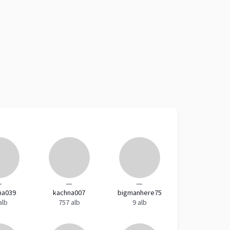
—
—
—
na039
kachna007
bigmanhere75
alb
757 alb
9 alb