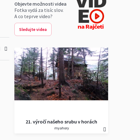
Objevte možnosti videa
Fotka vydá za tisíc slov.
A co teprve video?
Sledujte videa
21. výročí našeho srubu v horách
myahory